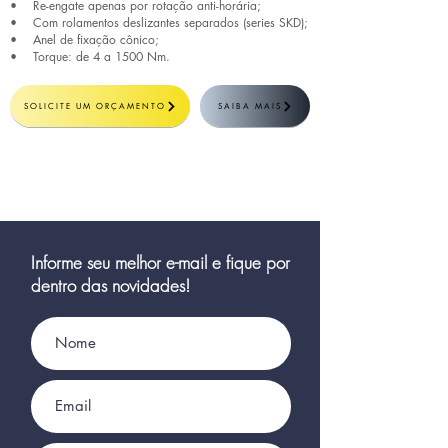
• Re-engate apenas por rotação anti-horária;
• Com rolamentos deslizantes separados (series SKD);
• Anel de fixação cônico;
• Torque: de 4 a 1500 Nm.
SOLICITE UM ORÇAMENTO
SAIBA MAIS
Informe seu melhor e-mail e fique por
dentro das novidades!