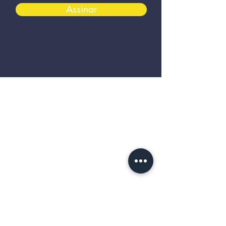
Assinar
Produtos de Qualidade
com estoque no Brasil!
Linhas de Produtos